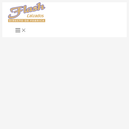
Ir
al
contenido