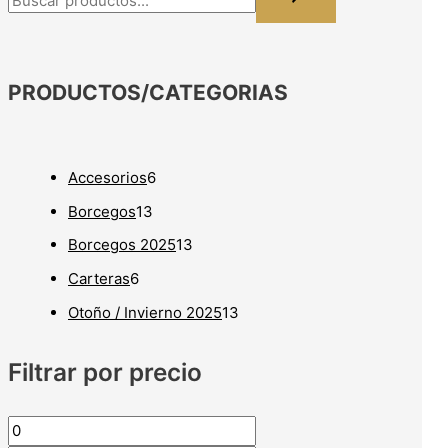
PRODUCTOS/
CATEGORIAS
Accesorios
6
Borcegos
13
Borcegos 2025
13
Carteras
6
Otoño / Invierno 2025
13
Filtrar por precio