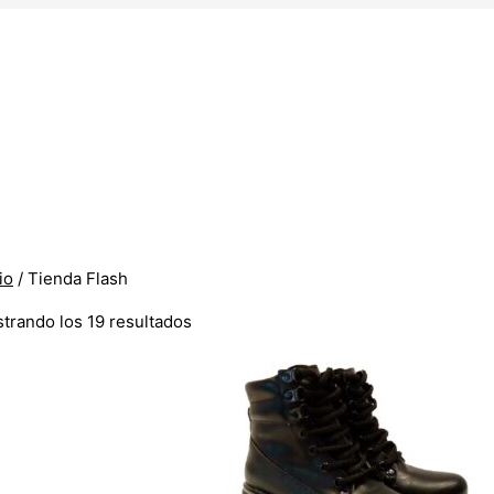
Ordenado
por
los
últimos
io
/ Tienda Flash
trando los 19 resultados