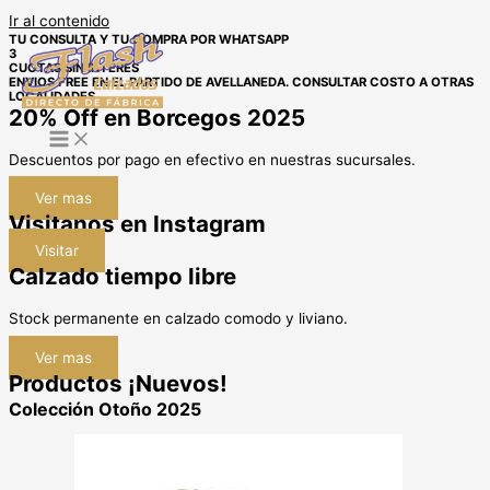
Ir al contenido
TU CONSULTA Y TU COMPRA POR WHATSAPP
3
CUOTAS SIN INTERÉS
ENVIOS FREE EN EL PARTIDO DE AVELLANEDA. CONSULTAR COSTO A OTRAS
LOCALIDADES
20% Off en
Borcegos 2025
Descuentos por pago en efectivo en nuestras sucursales.
Ver mas
Visitanos en Instagram
Visitar
Calzado tiempo libre
Stock permanente en calzado comodo y liviano.
Ver mas
Productos ¡Nuevos!
Colección Otoño 2025